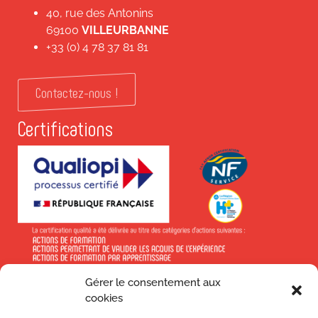
40, rue des Antonins
69100
VILLEURBANNE
+33 (0) 4 78 37 81 81
Contactez-nous !
Certifications
Gérer le consentement aux
En savoir +
cookies