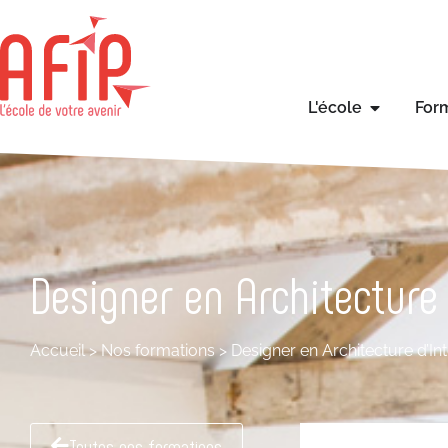
L'école
For
Designer en Architecture 
Accueil
>
Nos formations
>
Designer en Architecture d’Int
Toutes nos formations