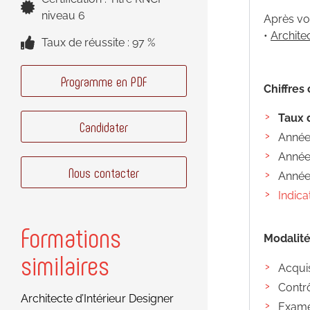
niveau 6
Après vot
•
Architec
Taux de réussite : 97 %
Programme en PDF
Chiffres 
Taux 
Candidater
Année 
Année 
Nous contacter
Année 
Indica
Formations
Modalité
similaires
Acqui
Contrô
Architecte d’Intérieur Designer
Examen