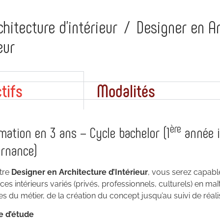
chitecture d'intérieur
/
Designer en Ar
eur
tifs
Modalités
ère
mation en 3 ans – Cycle bachelor (1
année i
ernance)
tre
Designer en Architecture d’Intérieur
, vous serez capabl
es intérieurs variés (privés, professionnels, culturels) en maît
s du métier, de la création du concept jusqu’au suivi de réali
e d’étude