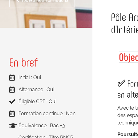
Pôle Ar
d’Intéri
Objec
En bref
Initial : Oui
✅
For
Alternance : Oui
en alt
Éligible CPF : Oui
Avec le ti
Formation continue : Non
des espac
technique
Équivalence :
Bac +3
Poursuit
Certification : Titre RNCP