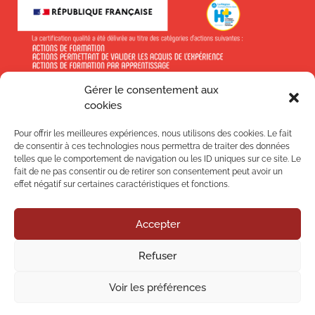
Gérer le consentement aux
En savoir +
cookies
Pour offrir les meilleures expériences, nous utilisons des cookies. Le fait
de consentir à ces technologies nous permettra de traiter des données
telles que le comportement de navigation ou les ID uniques sur ce site. Le
fait de ne pas consentir ou de retirer son consentement peut avoir un
Suivez-nous !
effet négatif sur certaines caractéristiques et fonctions.
Accepter
Nos
Refuser
Nos
Voir les préférences
Mentions légales
–
Politique de confidentialité
–
Politique qualité
–
CGV
–
Plan du site
– Article
L6111-8