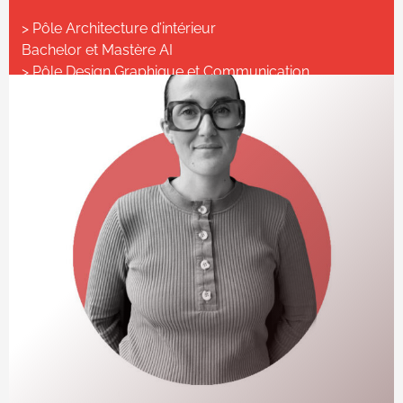
> Pôle Architecture d’intérieur
Bachelor et Mastère AI
> Pôle Design Graphique et Communication
Graphiste Concepteur et DA
✆ 06 33 51 57 25
✆ 04 78 37 81 81