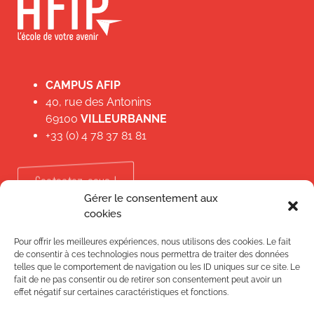
CAMPUS AFIP
40, rue des Antonins
69100
VILLEURBANNE
+33 (0) 4 78 37 81 81
Contactez-nous !
Gérer le consentement aux
Certifications
cookies
Pour offrir les meilleures expériences, nous utilisons des cookies. Le fait
de consentir à ces technologies nous permettra de traiter des données
telles que le comportement de navigation ou les ID uniques sur ce site. Le
fait de ne pas consentir ou de retirer son consentement peut avoir un
effet négatif sur certaines caractéristiques et fonctions.