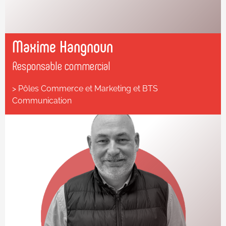
Maxime Hangnoun
Responsable commercial
> Pôles Commerce et Marketing et BTS
Communication
✆ 06 48 21 15 90
✆ 04 78 37 81 81