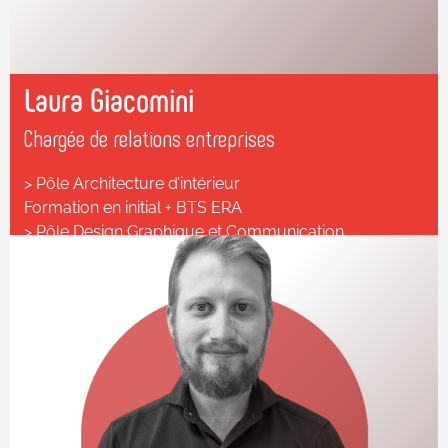
Laura Giacomini
Chargée de relations entreprises
> Pôle Architecture d’intérieur
Formation en initial + BTS ERA
> Pôle Design Graphique et Communication
1ère année Graphiste Concepteur en initial
✆ 06 85 40 51 14
✆ 04 78 37 81 81