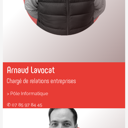
Arnaud Lavocat
Chargé de relations entreprises
> Pôle Informatique
✆ 07 85 97 84 45
✆ 04 78 37 81 81