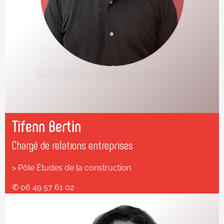
Tifenn Bertin
Chargé de relations entreprises
> Pôle Études de la construction
✆ 06 49 57 61 02
✆ 04 78 37 81 81