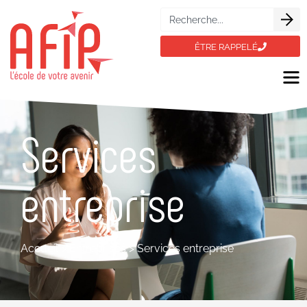
ÊTRE RAPPELÉ
Services
entreprise
Accueil
>
Entreprises
>
Services entreprise