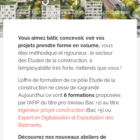
Accueil
>
Nos formations
>
Étude de la Construction
et Transition Énergétique
Vous aimez bâtir, concevoir, voir vos
projets prendre forme en volume,
vous
êtes méthodique et rigoureux : le secteur
des Etudes de la construction, à
l’employabilité très forte, n’attends que vous !
L’offre de formation de ce pôle Étude de la
construction ne cesse de s’agrandir.
Aujourd’hui ce sont
8 formations
proposées
par l’AFIP du titre pro (niveau Bac +2) au titre
ingénieur projet construction
(Bac +5) ou
Expert en Digitalisation et Exploitation des
Bâtiments
.
Découvrez nos nouveaux ateliers de