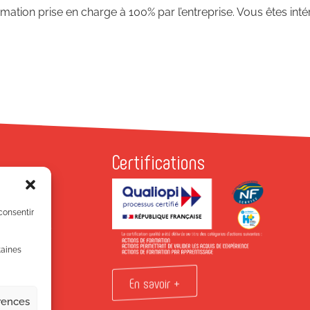
ation prise en charge à 100% par l’entreprise. Vous êtes intér
Certifications
P
Antonins
 consentir
EURBANNE
7 81 81
taines
!
En savoir +
érences