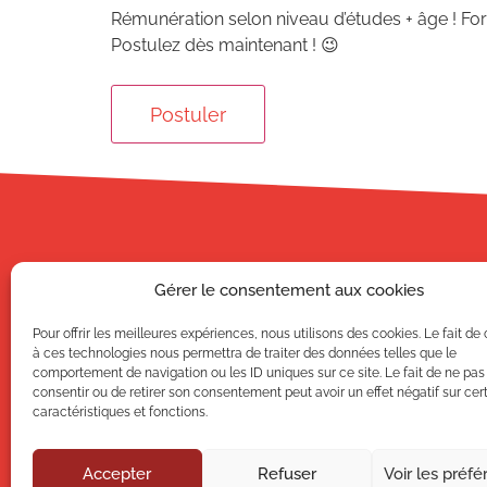
Rémunération selon niveau d’études + âge ! Form
Postulez dès maintenant ! 😉
Gérer le consentement aux cookies
CAMPUS AFI
40, rue des 
Pour offrir les meilleures expériences, nous utilisons des cookies. Le fait de
69100
VILL
à ces technologies nous permettra de traiter des données telles que le
comportement de navigation ou les ID uniques sur ce site. Le fait de ne pas
+33 (0) 4 78 3
consentir ou de retirer son consentement peut avoir un effet négatif sur cer
caractéristiques et fonctions.
Contactez-nous 
Accepter
Refuser
Voir les préf