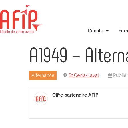
L'école
For
A1949 – Altern
Alternance
St Genis-Laval
Publié
Offre partenaire AFIP