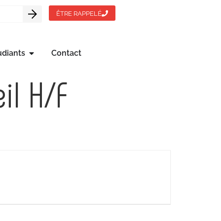
ÊTRE RAPPELÉ
udiants
Contact
il H/F