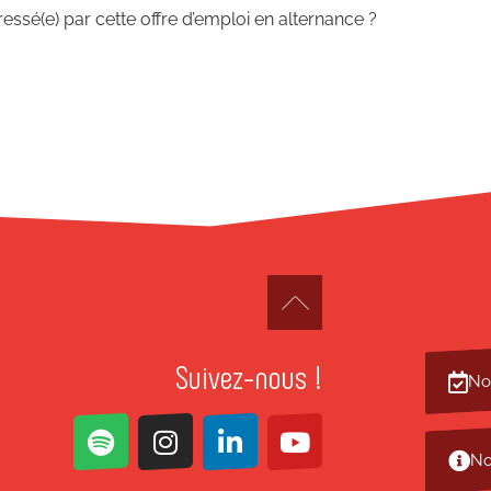
essé(e) par cette offre d’emploi en alternance ?
Suivez-nous !
No
No