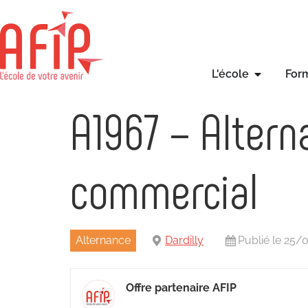
L'école
For
A1967 – Alter
commercial
Alternance
Dardilly
Publié le 25
Offre partenaire AFIP