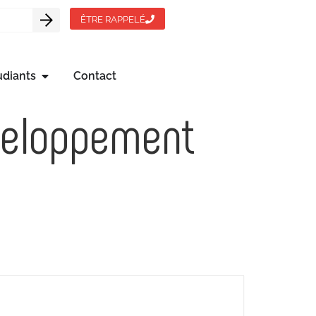
ÊTRE RAPPELÉ
udiants
Contact
veloppement