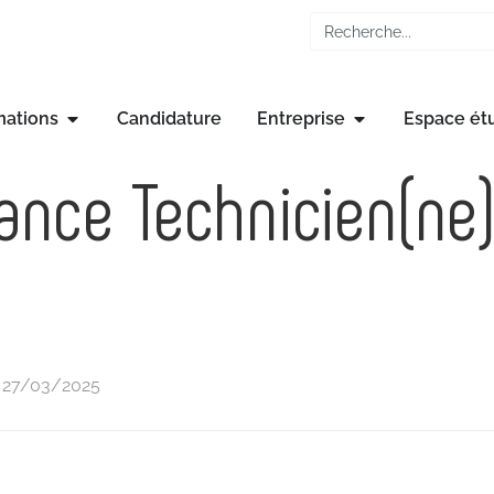
mations
Candidature
Entreprise
Espace ét
nance Technicien(ne
e 27/03/2025