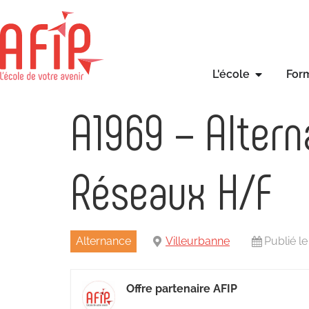
L'école
For
A1969 – Alter
Réseaux H/F
Alternance
Villeurbanne
Publié l
Offre partenaire AFIP