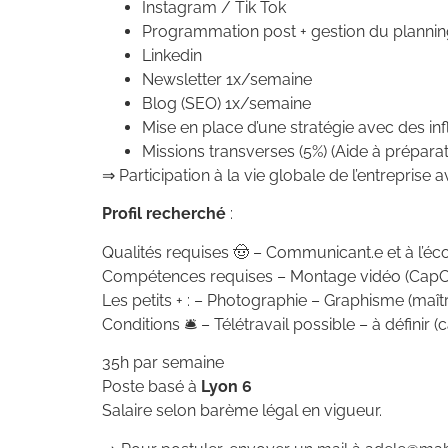
Instagram / Tik Tok
Programmation post + gestion du planni
Linkedin
Newsletter 1x/semaine
Blog (SEO) 1x/semaine
Mise en place d’une stratégie avec des in
Missions transverses (5%) (Aide à prépa
⇒ Participation à la vie globale de l’entrepris
Profil recherché
:
Qualités requises 🤠 – Communicant.e et à l’éco
Compétences requises – Montage vidéo (CapC
Les petits + : – Photographie – Graphisme (maît
Conditions 🛎 – Télétravail possible – à définir 
35h par semaine
Poste basé à
Lyon 6
Salaire selon barème légal en vigueur.