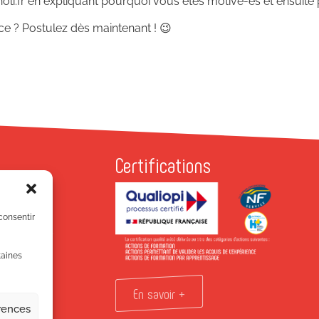
i.fr en expliquant pourquoi vous êtes motivé-es et ensuite pos
nce ? Postulez dès maintenant ! 😉
Certifications
P
Antonins
 consentir
EURBANNE
7 81 81
taines
!
En savoir +
érences