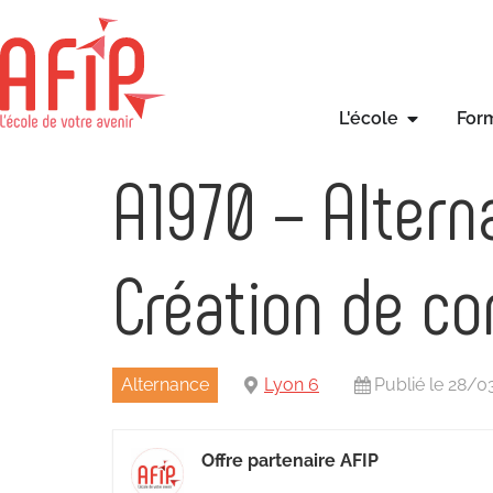
L'école
For
A1970 – Alter
Création de co
Alternance
Lyon 6
Publié le 28/
Offre partenaire AFIP