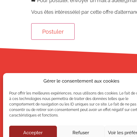
➡️ Pour postuler, envoyer un mail à adele@mahol
Vous êtes intéressé(e) par cette offre d’alterna
Gérer le consentement aux cookies
CAMPUS AFI
40, rue des 
Pour offrir les meilleures expériences, nous utilisons des cookies. Le fait de
69100
VILL
à ces technologies nous permettra de traiter des données telles que le
comportement de navigation ou les ID uniques sur ce site. Le fait de ne pas
+33 (0) 4 78 3
consentir ou de retirer son consentement peut avoir un effet négatif sur cer
caractéristiques et fonctions.
Contactez-nous 
Accepter
Refuser
Voir les préf