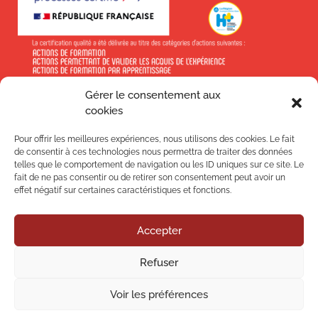
Gérer le consentement aux
En savoir +
cookies
Pour offrir les meilleures expériences, nous utilisons des cookies. Le fait
de consentir à ces technologies nous permettra de traiter des données
telles que le comportement de navigation ou les ID uniques sur ce site. Le
fait de ne pas consentir ou de retirer son consentement peut avoir un
Suivez-nous !
effet négatif sur certaines caractéristiques et fonctions.
Accepter
Nos
Refuser
Nos
Voir les préférences
Mentions légales
–
Politique de confidentialité
–
Politique qualité
–
CGV
–
Plan du site
– Article
L6111-8