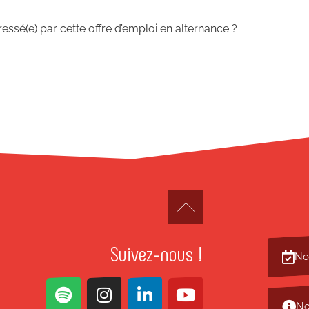
essé(e) par cette offre d’emploi en alternance ?
Suivez-nous !
No
No