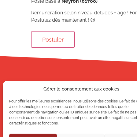
Poste basé à
Neyron (01700)
Rémunération selon niveau d’études + âge ! Form
Postulez dès maintenant ! 😉
Gérer le consentement aux cookies
CAMPUS AFI
40, rue des 
Pour offrir les meilleures expériences, nous utilisons des cookies. Le fait de
69100
VILL
à ces technologies nous permettra de traiter des données telles que le
comportement de navigation ou les ID uniques sur ce site. Le fait de ne pas
+33 (0) 4 78 3
consentir ou de retirer son consentement peut avoir un effet négatif sur cer
caractéristiques et fonctions.
Contactez-nous 