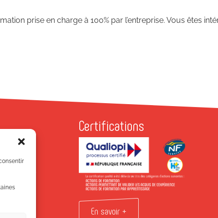
ation prise en charge à 100% par l’entreprise. Vous êtes intér
Certifications
P
Antonins
 consentir
EURBANNE
7 81 81
taines
!
En savoir +