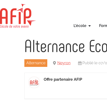
L'école
For
Alternance Eco
Alternance
Neyron
Publié le 07/
Offre partenaire AFIP