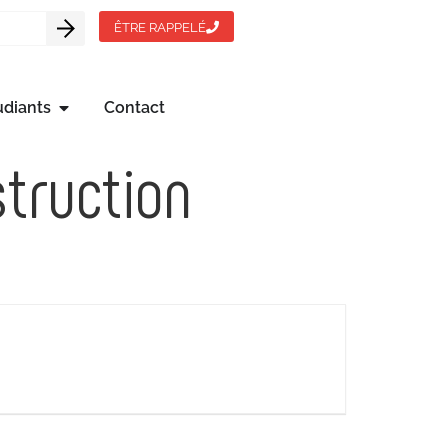
ÊTRE RAPPELÉ
udiants
Contact
truction