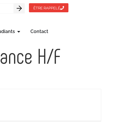
ÊTRE RAPPELÉ
udiants
Contact
nance H/F