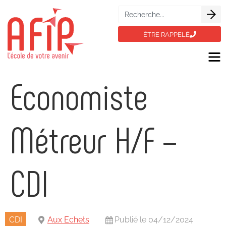
ÊTRE RAPPELÉ
Economiste
Métreur H/F –
CDI
CDI
Aux Echets
Publié le 04/12/2024