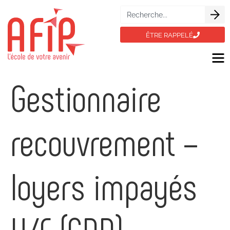
ÊTRE RAPPELÉ
Gestionnaire
recouvrement –
loyers impayés
H/F (CDD)