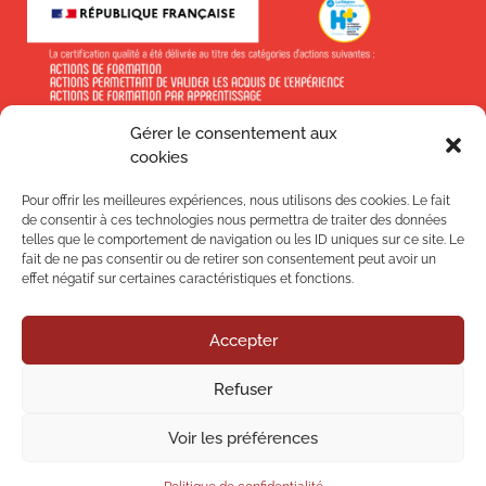
Gérer le consentement aux
En savoir +
cookies
Pour offrir les meilleures expériences, nous utilisons des cookies. Le fait
de consentir à ces technologies nous permettra de traiter des données
telles que le comportement de navigation ou les ID uniques sur ce site. Le
fait de ne pas consentir ou de retirer son consentement peut avoir un
effet négatif sur certaines caractéristiques et fonctions.
Suivez-nous !
Accepter
Nos
Refuser
Nos
Voir les préférences
Mentions légales
–
Politique de confidentialité
–
Politique qualité
–
CGV
–
Plan du site
– Article
L6111-8