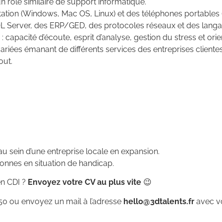
 rôle similaire de support informatique.
tation (Windows, Mac OS, Linux) et des téléphones portables (
 Server, des ERP/GED, des protocoles réseaux et des lang
pacité d’écoute, esprit d’analyse, gestion du stress et orient
riées émanant de différents services des entreprises clientes
out.
au sein d’une entreprise locale en expansion.
onnes en situation de handicap.
en CDI ?
Envoyez
votre CV au plus vite
😉
50 ou envoyez un mail à l’adresse
hello@3dtalents.fr
avec vo