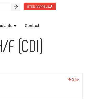
ÊTRE RAPPELÉ
udiants
Contact
/F (CDI)
Site