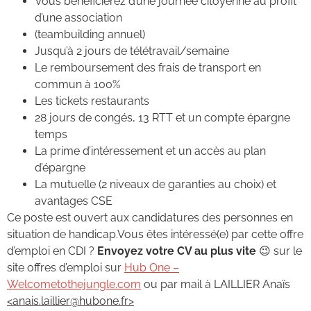
Vous bénéficierez d’une journée citoyenne au profit
d’une association
(teambuilding annuel)
Jusqu’à 2 jours de télétravail/semaine
Le remboursement des frais de transport en
commun à 100%
Les tickets restaurants
28 jours de congés, 13 RTT et un compte épargne
temps
La prime d’intéressement et un accès au plan
d’épargne
La mutuelle (2 niveaux de garanties au choix) et
avantages CSE
Ce poste est ouvert aux candidatures des personnes en
situation de handicap.Vous êtes intéressé(e) par cette offre
d’emploi en CDI ?
Envoyez
votre CV au plus vite
😉 sur le
site offres d’emploi sur
Hub One –
Welcometothejungle.com
ou par mail à LAILLIER Anaïs
<anais.laillier@hubone.fr>