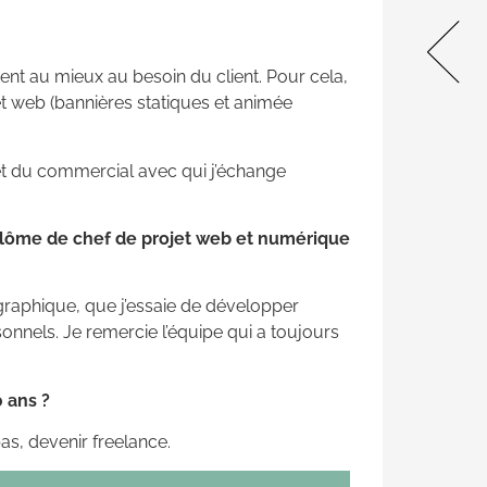
unique pour les étudiants du
bâtiment🔥 On vous propose
une visite virtuelle juste ICI
nt au mieux au besoin du client. Pour cela,
Nous avons le plaisir
 et web (bannières statiques et animée
d’annoncer …
 et du commercial avec qui j’échange
iplôme de chef de projet web et numérique
é graphique, que j’essaie de développer
onnels. Je remercie l’équipe qui a toujours
0 ans ?
as, devenir freelance.