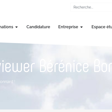
mations
Candidature
Entreprise
Espace ét
viewer Bérénice Bon
onnard !