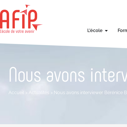
L'école
For
Nous avons inter
Accueil
>
Actualités
>
Nous avons interviewer Bérénice B