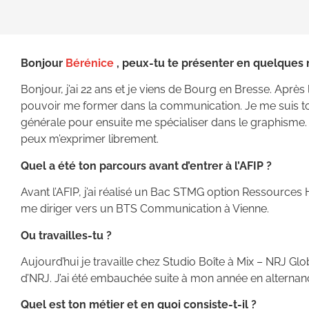
Bonjour
Bérénice
, peux-tu te présenter en quelques 
Bonjour, j’ai 22 ans et je viens de Bourg en Bresse. Aprè
pouvoir me former dans la communication. Je me suis to
générale pour ensuite me spécialiser dans le graphisme. 
peux m’exprimer librement.
Quel a été ton parcours avant d’entrer à l’AFIP ?
Avant l’AFIP, j’ai réalisé un Bac STMG option Ressourc
me diriger vers un BTS Communication à Vienne.
Ou travailles-tu ?
Aujourd’hui je travaille chez Studio Boîte à Mix – NRJ Glob
d’NRJ. J’ai été embauchée suite à mon année en alternanc
Quel est ton métier et en quoi consiste-t-il ?