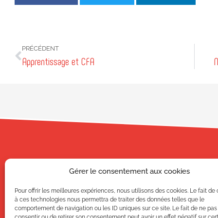
PRÉCÉDENT
Apprentissage et CFA
N
Gérer le consentement aux cookies
CAMPUS AFI
40, rue des 
Pour offrir les meilleures expériences, nous utilisons des cookies. Le fait de
69100
VILL
à ces technologies nous permettra de traiter des données telles que le
comportement de navigation ou les ID uniques sur ce site. Le fait de ne pas
+33 (0) 4 78 3
consentir ou de retirer son consentement peut avoir un effet négatif sur cer