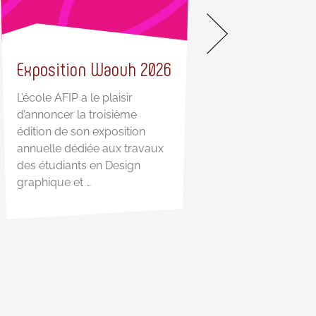
Exposition Waouh 2026
Nos guides pra
L’école AFIP a le plaisir
d’annoncer la troisième
Des guides pratiqu
édition de son exposition
vous accompagner
annuelle dédiée aux travaux
étape Parce que s’or
des étudiants en Design
préparer et réussir
graphique et …
s’improvise pas, l’A