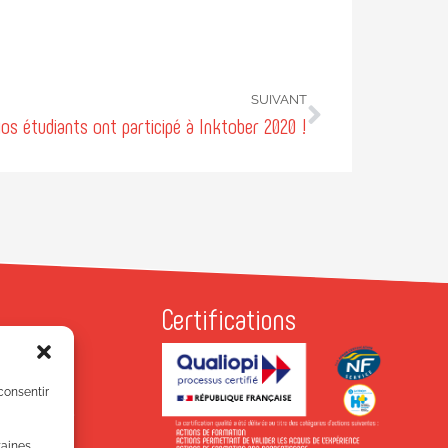
SUIVANT
os étudiants ont participé à Inktober 2020 !
Certifications
P
Antonins
 consentir
EURBANNE
7 81 81
taines