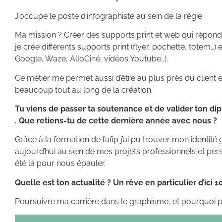
J’occupe le poste d’infographiste au sein de la régie.
Ma mission ? Créer des supports print et web qui réponde
je crée différents supports print (flyer, pochette, totem…)
Google, Waze, AlloCiné, vidéos Youtube…).
Ce métier me permet aussi d’être au plus près du client
beaucoup tout au long de la création.
Tu viens de passer ta soutenance et de valider ton d
. Que retiens-tu de cette dernière année avec nous ?
Grâce à la formation de l’afip j’ai pu trouver mon identit
aujourd’hui au sein de mes projets professionnels et pers
été là pour nous épauler.
Quelle est ton actualité ? Un rêve en particulier d’ici 1
Poursuivre ma carrière dans le graphisme, et pourquoi p