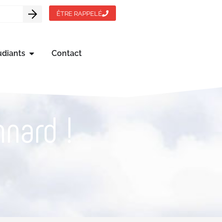
ÊTRE RAPPELÉ
udiants
Contact
nard !