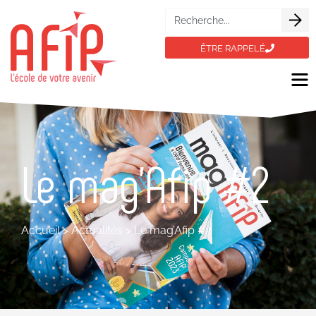
ÊTRE RAPPELÉ
Le mag’Afip #2
Accueil
>
Actualités
>
Le mag’Afip #2