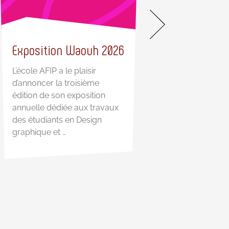
Exposition Waouh 2026
Nos guides pra
L’école AFIP a le plaisir
d’annoncer la troisième
Des guides pratiqu
édition de son exposition
vous accompagner
annuelle dédiée aux travaux
étape Parce que s’or
des étudiants en Design
préparer et réussir
graphique et …
s’improvise pas, l’A