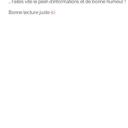
… Faites vite le plein d’informations et de bonne humeur !
Bonne lecture juste
ici