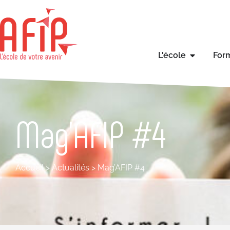
L'école
For
Mag’AFIP #4
Accueil
>
Actualités
>
Mag’AFIP #4