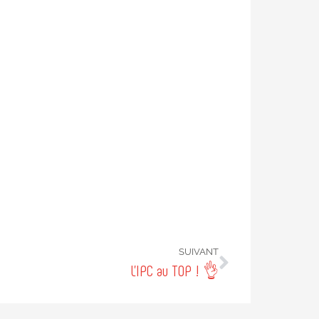
SUIVANT
L’IPC au TOP ! 👌