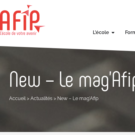
L'école
For
New – Le mag’Afi
Accueil
>
Actualités
>
New – Le mag’Afip