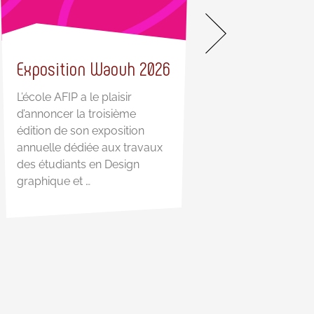
Exposition Waouh 2026
Nos guides pra
L’école AFIP a le plaisir
d’annoncer la troisième
Des guides pratiqu
édition de son exposition
vous accompagner
annuelle dédiée aux travaux
étape Parce que s’or
des étudiants en Design
préparer et réussir
graphique et …
s’improvise pas, l’A