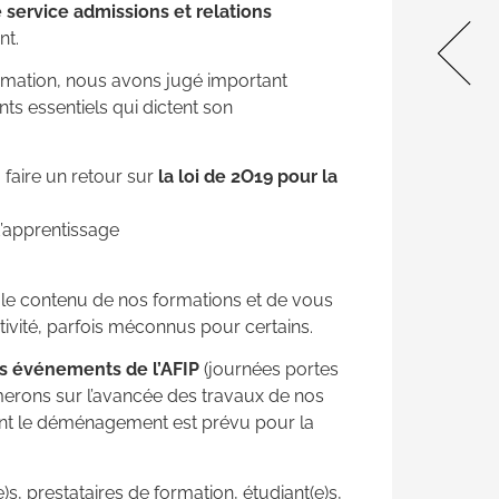
unique pour les étudiants du
e service ad
missions et relations
bâtiment🔥 On vous propose
nt.
une visite virtuelle juste ICI
rmation, nous
avons jugé important
Nous avons le plaisir
nts essentiels qui dictent son
d’annoncer …
 faire un retour sur
la loi de 2O19 pour la
d’apprentissage
e contenu de nos formations et de vous
tivité, parfois méconnus pour certains.
es événements de l’AFIP
(journées portes
merons sur l’avancée des travaux de nos
ont le déménagement est prévu pour la
s, prestataires de formation, étudiant(e)s,