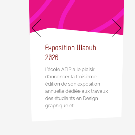
n
ts
lle
Exposition Waouh
2026
L’école AFIP a le plaisir
d’annoncer la troisième
édition de son exposition
annuelle dédiée aux travaux
des étudiants en Design
graphique et …