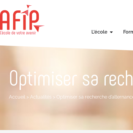
L'école
For
Optimiser sa rech
Accueil
>
Actualités
>
Optimiser sa recherche d’alternanc