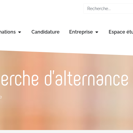
mations
Candidature
Entreprise
Espace ét
erche d’alternance
e