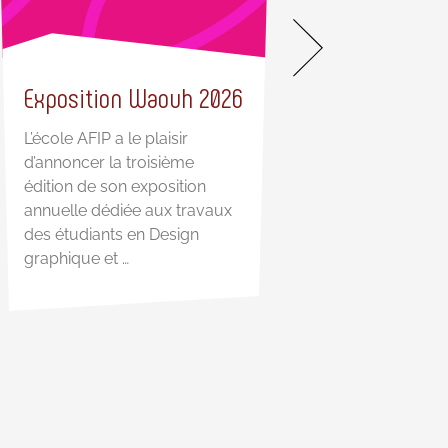
Exposition Waouh 2026
Nos guides pra
L’école AFIP a le plaisir
d’annoncer la troisième
Des guides pratiqu
édition de son exposition
vous accompagner
annuelle dédiée aux travaux
étape Parce que s’or
des étudiants en Design
préparer et réussir
graphique et …
s’improvise pas, l’A