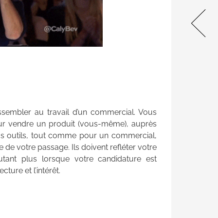
unique pour les étudiants du
bâtiment🔥 On vous propose
une visite virtuelle juste ICI
Nous avons le plaisir
d’annoncer …
ssembler au travail d’un commercial. Vous
, pour vendre un produit (vous-même), auprès
. Vos outils, tout comme pour un commercial,
e de votre passage. Ils doivent refléter votre
utant plus lorsque votre candidature est
ecture et l’intérêt.