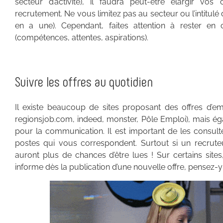
secteur d’activité), il faudra peut-être élargir vo
recrutement. Ne vous limitez pas au secteur ou l’intitulé du
en a une). Cependant, faites attention à rester en 
(compétences, attentes, aspirations).
Suivre les offres au quotidien
Il existe beaucoup de sites proposant des offres d’empl
regionsjob.com, indeed, monster, Pôle Emploi), mais éga
pour la communication. Il est important de les consult
postes qui vous correspondent. Surtout si un recruteu
auront plus de chances d’être lues ! Sur certains sit
informe dès la publication d’une nouvelle offre, pensez-y