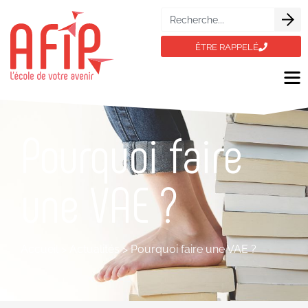
ÊTRE RAPPELÉ
Pourquoi faire
une VAE ?
Accueil
>
Actualités
>
Pourquoi faire une VAE ?