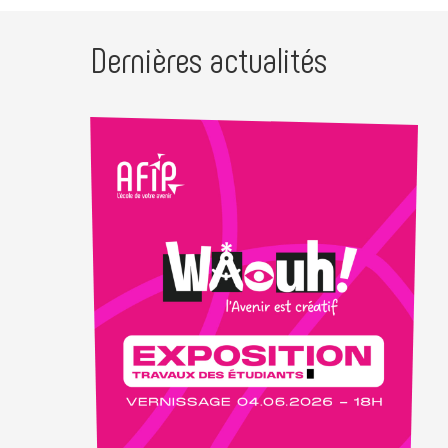
Dernières actualités
 de
n
ts