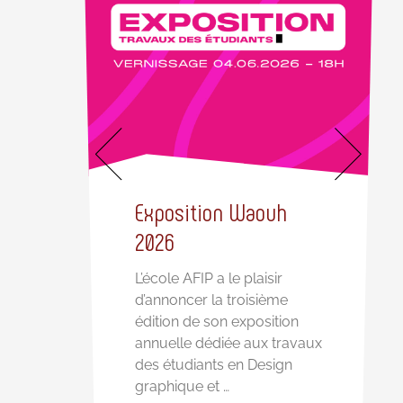
 de
n
ts
lle
Exposition Waouh
2026
L’école AFIP a le plaisir
d’annoncer la troisième
édition de son exposition
annuelle dédiée aux travaux
des étudiants en Design
graphique et …