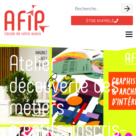
ÊTRE RAPPELÉ
Atelier
découverte des
métiers
créatifs, inscris-