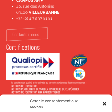
CAMPUS AFIP
40, rue des Antonins
69100
VILLEURBANNE
+33 (0) 4 78 37 81 81
Contactez-nous !
Certifications
Gérer le consentement aux
En savoir +
cookies